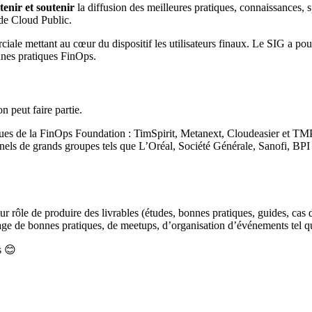
enir et soutenir
la diffusion des meilleures pratiques, connaissances, s
 de Cloud Public.
e mettant au cœur du dispositif les utilisateurs finaux. Le SIG a pour lei
onnes pratiques FinOps.
 peut faire partie.
ques de la FinOps Foundation : TimSpirit, Metanext, Cloudeasier et TM
nels de grands groupes tels que L’Oréal, Société Générale, Sanofi, BP
rôle de produire des livrables (études, bonnes pratiques, guides, cas d
tage de bonnes pratiques, de meetups, d’organisation d’événements tel 
s 😊