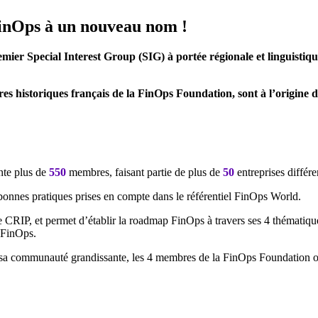
inOps à un nouveau nom !
mier Special Interest Group (SIG) à portée régionale et linguistiq
 historiques français de la FinOps Foundation, sont à l’origine de 
nte plus de
550
membres, faisant partie de plus de
50
entreprises différe
onnes pratiques prises en compte dans le référentiel FinOps World.
e CRIP, et permet d’établir la roadmap FinOps à travers ses 4 thématique
u FinOps.
t sa communauté grandissante, les 4 membres de la FinOps Foundation o