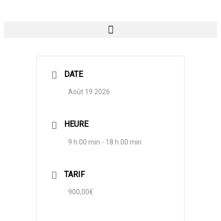
Aller
au
contenu
DATE
Août 19 2026
HEURE
9 h 00 min - 18 h 00 min
TARIF
900,00€